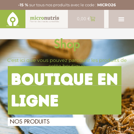
-15 %
sur tous nos produits avec le code :
MICRO26
0,00
€
Shop
C’est ici que vous pouvez parcourir les produits de
cette boutique.
Boutique en
ligne
NOS PRODUITS