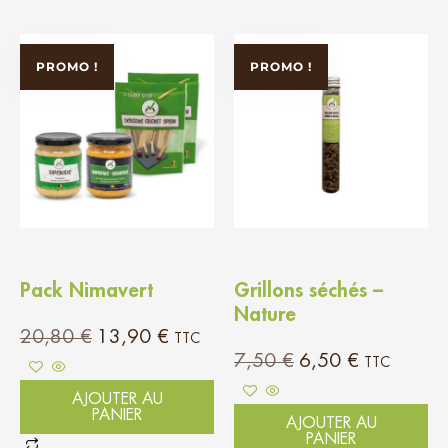
PROMO !
PROMO !
Pack Nimavert
Grillons séchés –
Nature
20,80
€
13,90
€
TTC
7,50
€
6,50
€
TTC
AJOUTER AU
PANIER
AJOUTER AU
PANIER