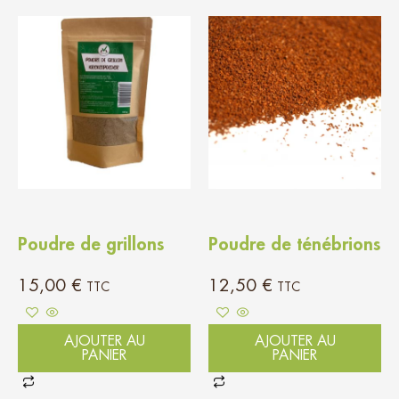
Poudre de grillons
Poudre de ténébrions
15,00
€
12,50
€
TTC
TTC
AJOUTER AU
AJOUTER AU
PANIER
PANIER