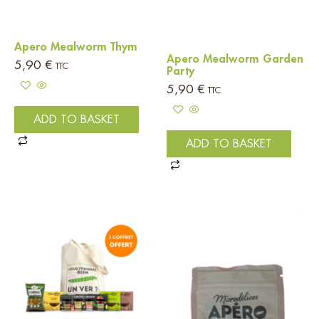
Apero Mealworm Thym
Apero Mealworm Garden
5,90
€
TTC
Party
5,90
€
TTC
ADD TO BASKET
ADD TO BASKET