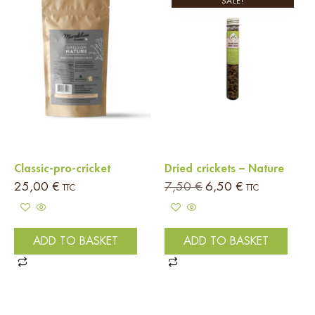
SALE!
Classic-pro-cricket
Dried crickets – Nature
25,00
€
7,50
€
6,50
€
TTC
TTC
ADD TO BASKET
ADD TO BASKET