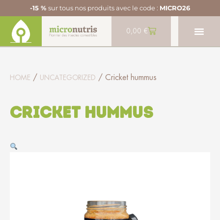
-15 %
sur tous nos produits avec le code :
MICRO26
0,00
€
/
/ Cricket hummus
HOME
UNCATEGORIZED
Cricket hummus