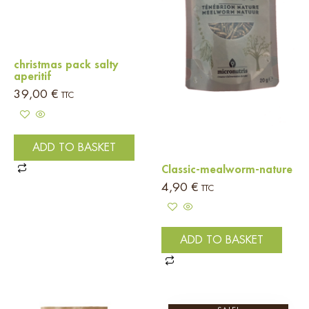
christmas pack salty
aperitif
39,00
€
TTC
ADD TO BASKET
Classic-mealworm-nature
4,90
€
TTC
ADD TO BASKET