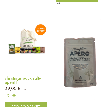
christmas pack salty
aperitif
39,00
€
TTC
ADD TO BASKET