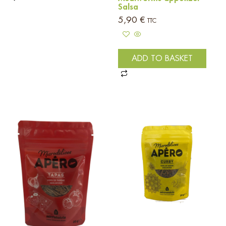
Salsa
5,90
€
TTC
ADD TO BASKET