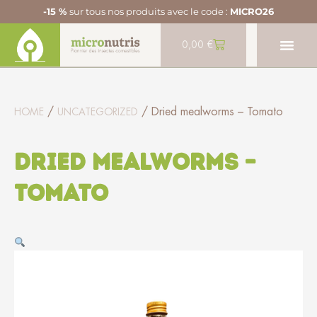
-15 %
sur tous nos produits avec le code :
MICRO26
0,00
€
/
/ Dried mealworms – Tomato
HOME
UNCATEGORIZED
Dried mealworms –
Tomato