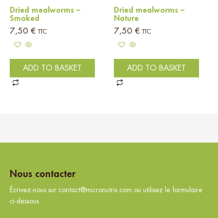
Dried mealworms –
Dried mealworms –
Smoked
Nature
7,50
€
7,50
€
TTC
TTC
ADD TO BASKET
ADD TO BASKET
Nous contacter
Écrivez-nous sur contact@micronutris.com ou utilisez le formulaire
ci-dessous