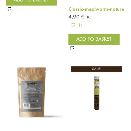
Classic-mealworm-nature
4,90
€
TTC
ADD TO BASKET
SALE!