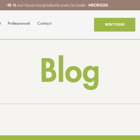
-15 %
sur tous nos produits avec le code :
MICRO26
Q
Professionnel
Contact
Boutique
Blog