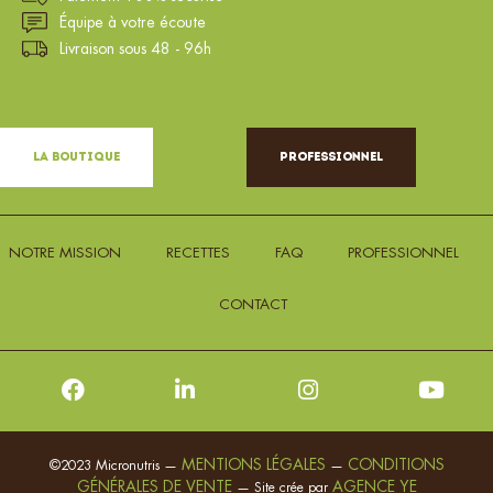
Équipe à votre écoute
Livraison sous 48 - 96h
La Boutique
Professionnel
NOTRE MISSION
RECETTES
FAQ
PROFESSIONNEL
CONTACT
MENTIONS LÉGALES
CONDITIONS
©2023 Micronutris —
—
GÉNÉRALES DE VENTE
AGENCE YE
— Site crée par