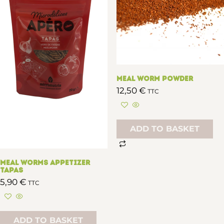
Meal worm Powder
12,50
€
TTC
ADD TO BASKET
Meal worms appetizer
Tapas
5,90
€
TTC
ADD TO BASKET