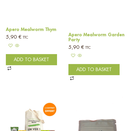
Apero Mealworm Thym
Apero Mealworm Garden
5,90
€
TTC
Party
5,90
€
TTC
ADD TO BASKET
ADD TO BASKET