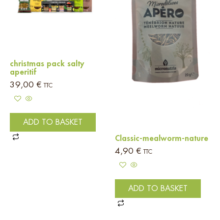
christmas pack salty
aperitif
39,00
€
TTC
ADD TO BASKET
Classic-mealworm-nature
4,90
€
TTC
ADD TO BASKET