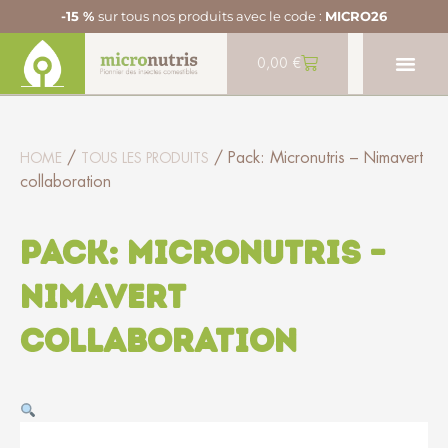
-15 %
sur tous nos produits avec le code :
MICRO26
0,00
€
/
/ Pack: Micronutris – Nimavert
HOME
TOUS LES PRODUITS
collaboration
Pack: Micronutris –
Nimavert
collaboration