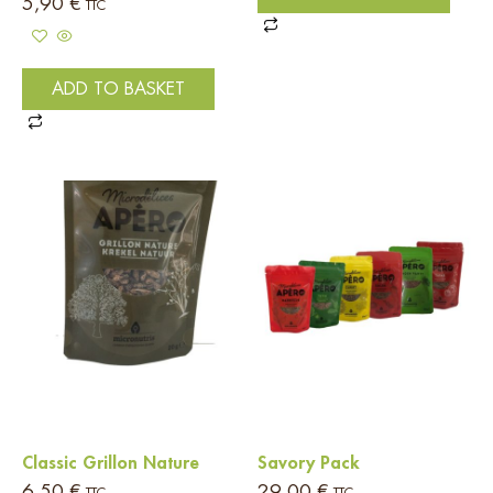
5,90
€
TTC
ADD TO BASKET
Classic Grillon Nature
Savory Pack
6,50
€
29,00
€
TTC
TTC