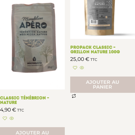
Propack Classic –
Grillon Nature 100g
25,00
€
TTC
AJOUTER AU
PANIER
Classic Ténébrion –
Nature
4,90
€
TTC
AJOUTER AU