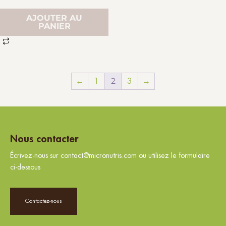
AJOUTER AU
PANIER
2
←
1
3
→
Nous contacter
Écrivez-nous sur contact@micronutris.com ou utilisez le formulaire
ci-dessous
Contactez-nous