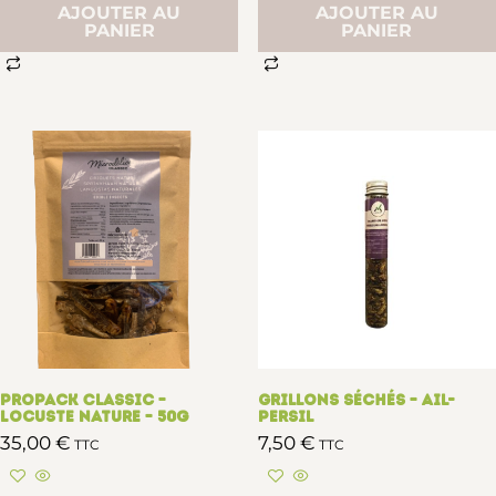
AJOUTER AU
AJOUTER AU
PANIER
PANIER
Propack Classic –
Grillons séchés – Ail-
Locuste nature – 50g
persil
35,00
€
7,50
€
TTC
TTC