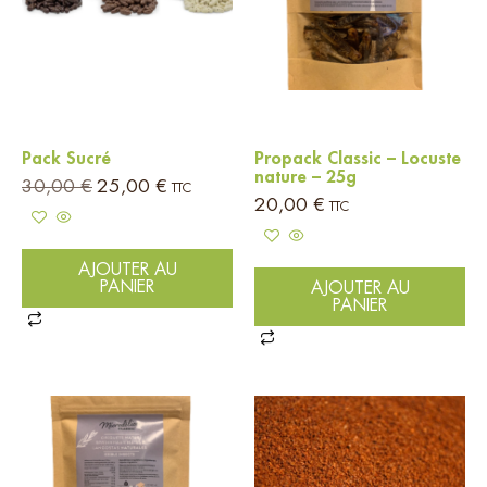
Pack Sucré
Propack Classic – Locuste
nature – 25g
30,00
€
25,00
€
TTC
20,00
€
TTC
AJOUTER AU
PANIER
AJOUTER AU
PANIER