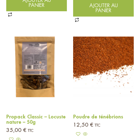
AJOUTER AU
PANIER
AJOUTER AU
PANIER
Propack Classic – Locuste
Poudre de ténébrions
nature – 50g
12,50
€
TTC
35,00
€
TTC