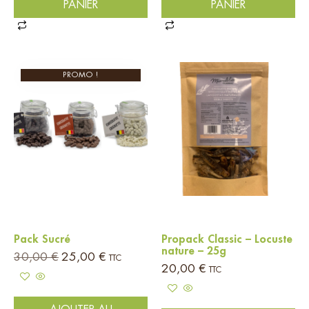
PANIER
PANIER
PROMO !
Pack Sucré
Propack Classic – Locuste
nature – 25g
30,00
€
25,00
€
TTC
20,00
€
TTC