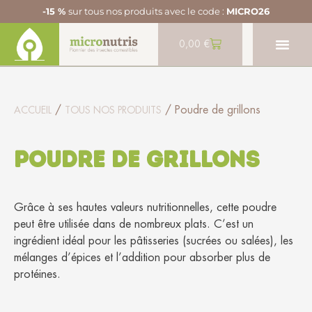
-15 %
sur tous nos produits avec le code :
MICRO26
0,00
€
/
/ Poudre de grillons
ACCUEIL
TOUS NOS PRODUITS
Poudre de grillons
Grâce à ses hautes valeurs nutritionnelles, cette poudre
peut être utilisée dans de nombreux plats. C’est un
ingrédient idéal pour les pâtisseries (sucrées ou salées), les
mélanges d’épices et l’addition pour absorber plus de
protéines.