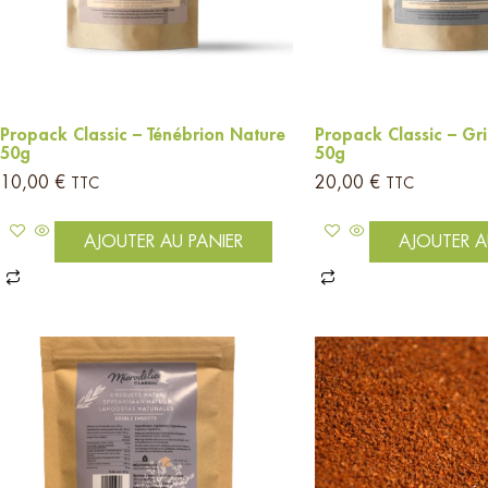
Propack Classic – Ténébrion Nature
Propack Classic – Gri
50g
50g
10,00
€
20,00
€
TTC
TTC
AJOUTER AU PANIER
AJOUTER A