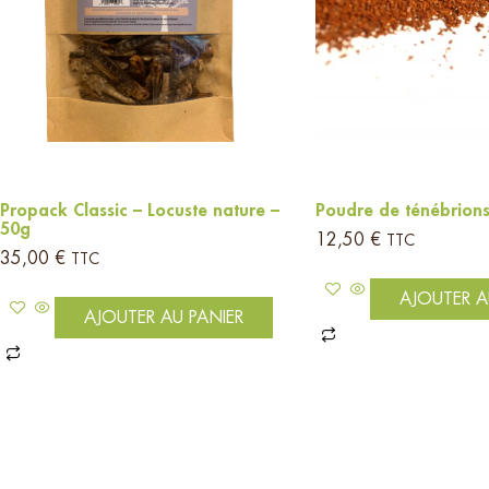
Propack Classic – Locuste nature –
Poudre de ténébrion
50g
12,50
€
TTC
35,00
€
TTC
AJOUTER A
AJOUTER AU PANIER