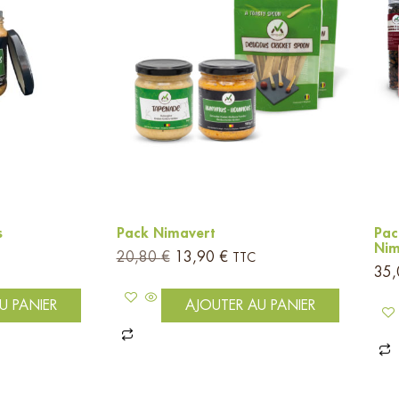
s
Pack Nimavert
Pac
Nim
20,80
€
13,90
€
TTC
35
U PANIER
AJOUTER AU PANIER