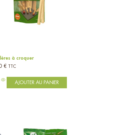
llères à croquer
90
€
TTC
AJOUTER AU PANIER