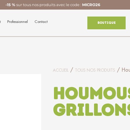
-15 %
sur tous nos produits avec le code :
MICRO26
Q
Professionnel
Contact
Boutique
/
/ Hou
ACCUEIL
TOUS NOS PRODUITS
Houmou
grillon