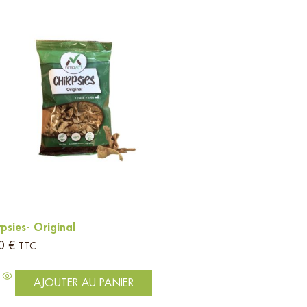
rpsies- Original
50
€
TTC
AJOUTER AU PANIER