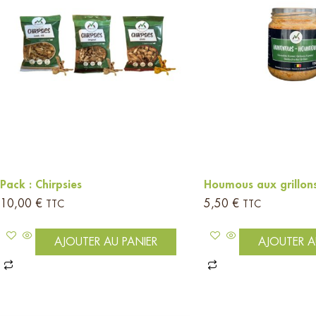
Pack : Chirpsies
Houmous aux grillon
10,00
€
5,50
€
TTC
TTC
AJOUTER AU PANIER
AJOUTER A