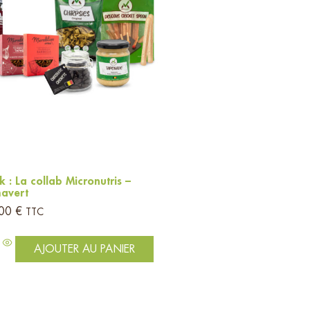
k : La collab Micronutris –
avert
,00
€
TTC
AJOUTER AU PANIER