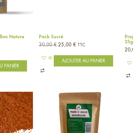
llon Nature
Pack Sucré
Pro
25g
30,00
€
25,00
€
TTC
20
AJOUTER AU PANIER
U PANIER