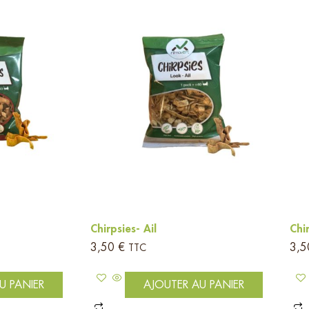
Chirpsies- Ail
Chi
3,50
€
3,
TTC
U PANIER
AJOUTER AU PANIER