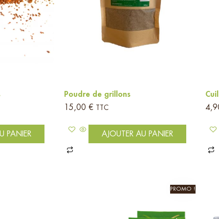
s
Poudre de grillons
Cui
15,00
€
4,
TTC
U PANIER
AJOUTER AU PANIER
PROMO !