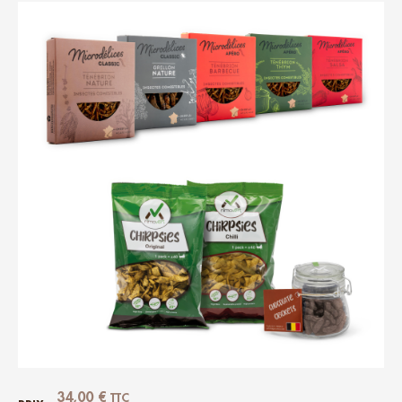
34,00
€
TTC