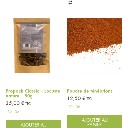
Propack Classic – Locuste
Poudre de ténébrions
nature – 50g
12,50
€
TTC
35,00
€
TTC
AJOUTER AU
PANIER
AJOUTER AU