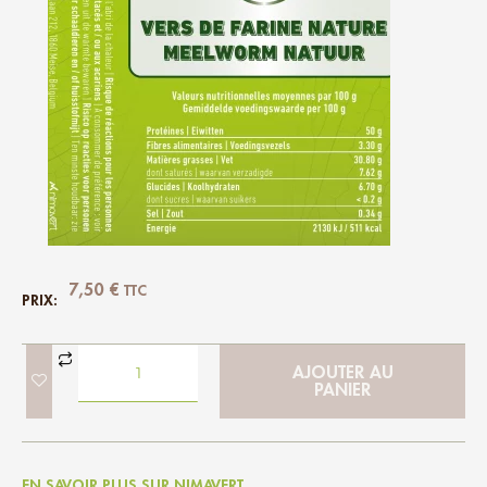
7,50
€
TTC
PRIX:
AJOUTER AU
PANIER
EN SAVOIR PLUS SUR NIMAVERT