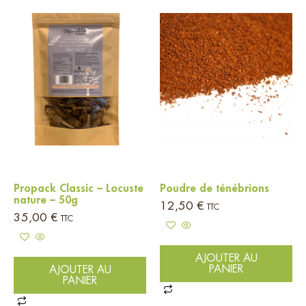
Propack Classic – Locuste
Poudre de ténébrions
nature – 50g
12,50
€
TTC
35,00
€
TTC
AJOUTER AU
PANIER
AJOUTER AU
PANIER