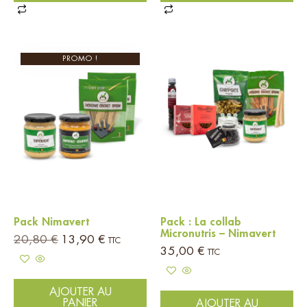
PROMO !
Pack Nimavert
Pack : La collab
Micronutris – Nimavert
20,80
€
13,90
€
TTC
35,00
€
TTC
AJOUTER AU
PANIER
AJOUTER AU